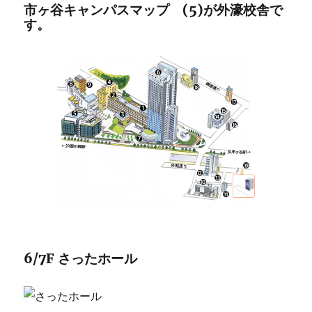
市ヶ谷キャンパスマップ (5)が外濠校舎で
す。
6/7F さったホール