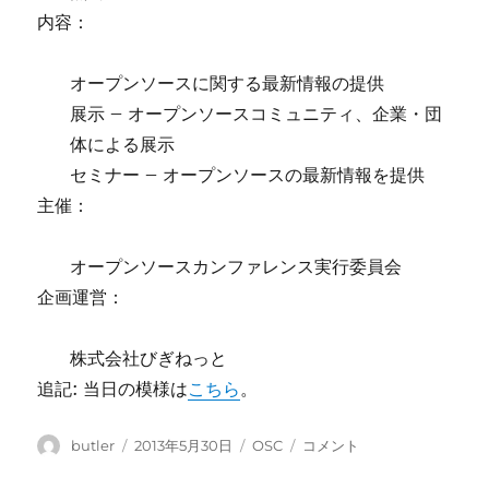
内容：
オープンソースに関する最新情報の提供
展示 – オープンソースコミュニティ、企業・団
体による展示
セミナー – オープンソースの最新情報を提供
主催：
オープンソースカンファレンス実行委員会
企画運営：
株式会社びぎねっと
追記: 当日の模様は
こちら
。
投
投
カ
OSC
butler
2013年5月30日
OSC
コメント
稿
稿
テ
2013