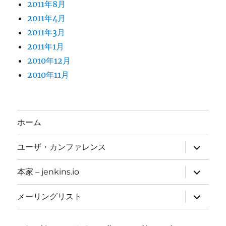
2011年8月
2011年4月
2011年3月
2011年1月
2010年12月
2010年11月
ホーム
サ
ユーザ・カンファレンス
ブ
メ
ニ
サ
本家 – jenkins.io
ュ
ブ
ー
メ
を
ニ
サ
メーリングリスト
展
ュ
ブ
開
ー
メ
を
ニ
展