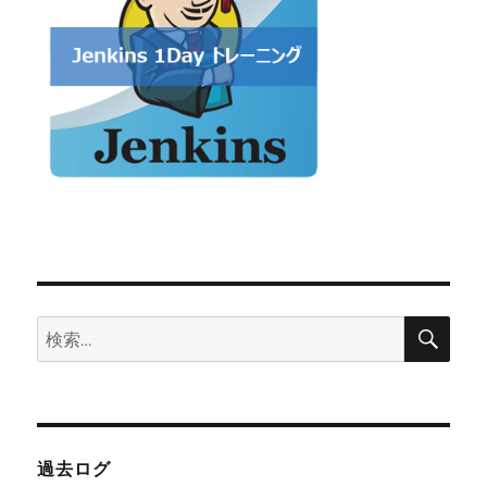
検
検
索
索:
過去ログ