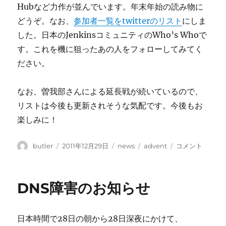
Hubなど力作が並んでいます。年末年始の読み物に
どうぞ。なお、
参加者一覧をtwitterのリスト
にしま
した。日本のJenkinsコミュニティのWho’s Whoで
す。これを機に狙ったあの人をフォローしてみてく
ださい。
なお、曽我部さんによる延長戦が続いているので、
リストは今後も更新されそうな気配です。今後もお
楽しみに！
投
投
カ
タ
Advent
butler
2011年12月29日
news
advent
コメント
稿
稿
テ
グ
Calendar
者
日:
ゴ
の
リ
ま
DNS障害のお知らせ
ー
と
め
に
日本時間で28日の朝から28日深夜にかけて、