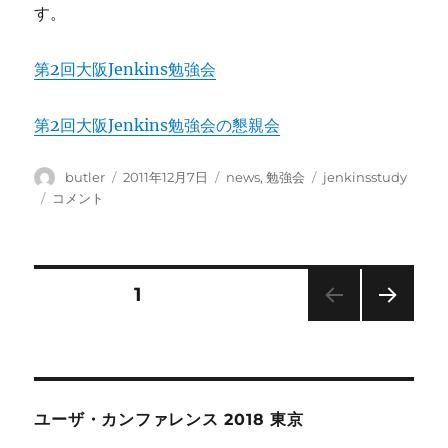
す。
第2回大阪Jenkins勉強会
第2回大阪Jenkins勉強会の懇親会
投
投
カ
タ
butler
2011年12月7日
news
,
勉強会
jenkinsstudy
稿
稿
テ
グ
第
コメント
者
日:
ゴ
2
リ
回
ー
大
阪
投
固定ページ
1
Jenkins
勉
次の
稿
強
ペー
会
ジ
ナ
の
お
ユーザ・カンファレンス 2018 東京
知
ビ