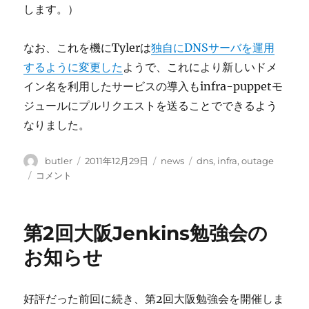
します。）
なお、これを機にTylerは
独自にDNSサーバを運用
するように変更した
ようで、これにより新しいドメ
イン名を利用したサービスの導入もinfra-puppetモ
ジュールにプルリクエストを送ることでできるよう
なりました。
投
投
カ
タ
butler
2011年12月29日
news
dns
,
infra
,
outage
稿
稿
テ
グ
DNS
コメント
者
日:
ゴ
障
リ
害
ー
の
第2回大阪Jenkins勉強会の
お
知
お知らせ
ら
せ
に
好評だった前回に続き、第2回大阪勉強会を開催しま