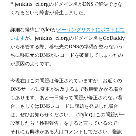
*.jenkins-ci.orgのドメイン名がDNSで解決できな
くなるという障害が発生しました。
詳細な経緯はTylerが
メーリングリストにポストして
います
が、jenkins-ci.orgのドメイン名をGoDaddy
から移管する際、移転先のDNSの準備が整わないう
ちに移転元のDNSがレコードを破棄してしまったの
が原因のようです。
今現在はこの問題は修正されていますが、お近くの
DNSサーバに変更が波及するまで数時間かかる場合
もあります。あと一日経って問題が修正されない場
合、もしくはDNSレコードに問題を発見した場合
は、ぜひお知らせください。（Tylerはこの問題が一
段落したら「検視報告」をすると言っているので、
それにも興味がある人はコメントしてださい。翻訳