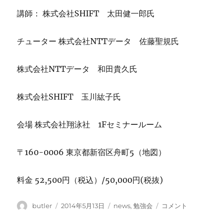
講師： 株式会社SHIFT 太田健一郎氏
チューター 株式会社NTTデータ 佐藤聖規氏
株式会社NTTデータ 和田貴久氏
株式会社SHIFT 玉川紘子氏
会場 株式会社翔泳社 1Fセミナールーム
〒160-0006 東京都新宿区舟町5（地図）
料金 52,500円（税込）/50,000円(税抜)
投
投
カ
ア
butler
2014年5月13日
news
,
勉強会
コメント
稿
稿
テ
ジ