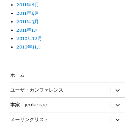
2011年8月
2011年4月
2011年3月
2011年1月
2010年12月
2010年11月
ホーム
サ
ユーザ・カンファレンス
ブ
メ
ニ
サ
本家 – jenkins.io
ュ
ブ
ー
メ
を
ニ
サ
メーリングリスト
展
ュ
ブ
開
ー
メ
を
ニ