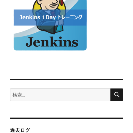
検
検
索
索:
過去ログ