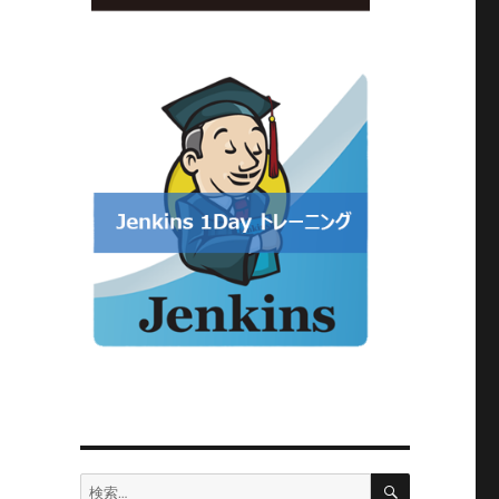
検
検
索