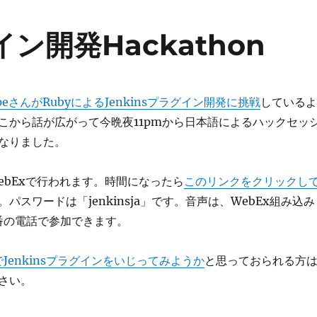
ン開発Hackathon
ipeさんがRubyによるJenkinsプラグイン開発に挑戦
しているよ
こから話が広がって今晩夜11pmから日本語によるハックセッ
なりました。
ebExで行われます。時間になったら
このリンクをクリックし
パスワードは「jenkinsja」です。音声は、WebEx組み込み
局番の電話で参加できます。
yでJenkinsプラグインをいじってみようか
と思っておられる方
さい。