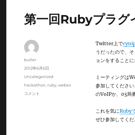
第一回Rubyプラグイ
Twitter上で
cyn
うだったので、そ
投
butler
ョンをすることに
稿
投
2012年6月6日
者
稿
カ
Uncategorized
ミーティングはW
日:
テ
タ
hackathon
,
ruby
,
webex
参加してください。
ゴ
グ
第
コメント
のVoIPか、03
リ
一
ー
回
これを気に
Rub
Ruby
プ
ぜひ参加してくだ
ラ
グ