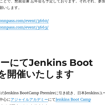
うことで、懇親会兼 忘年会も予定しております。それぞれ、参
願いします。
connpass.com/event/3660/
connpass.com/event/3663/
てJenkins Boot
umを開催いたします
enkins BootCamp Premireに引き続き、日本Jenkinsユ
中心に
アジャイルアカデミー
にて
Jenkins Boot Camp