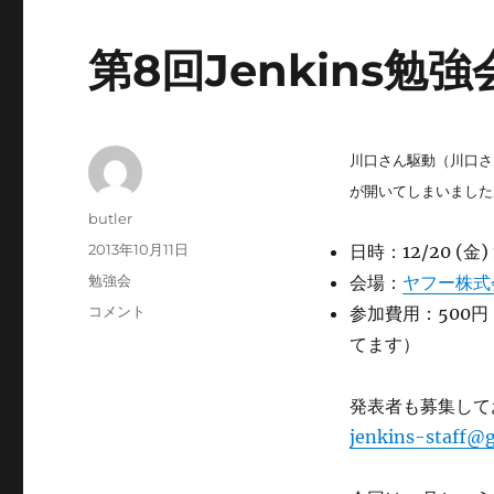
第8回Jenkins勉
川口さん駆動（川口さん
が開いてしまいました
投
butler
稿
投
2013年10月11日
日時：12/20 (金) 
者
稿
カ
勉強会
会場：
ヤフー株式
日:
テ
第
コメント
参加費用：500
ゴ
8
てます）
リ
回
ー
Jenkins
勉
発表者も募集して
強
jenkins-staff@
会
を