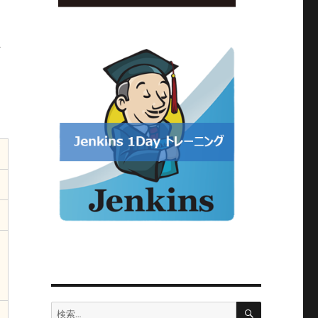
ま
検
検
索