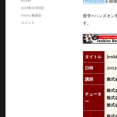
投
butler
Preminum
を開
稿
投
2013年10月8日
者
稿
カ
news
,
勉強会
座学+ハンズオン
日:
テ
ア
コメント
す。
ゴ
ジ
リ
ャ
ー
イ
ル
ア
カ
タイトル
Jenk
デ
ミ
日時
201
ー
に
講師
株式
て
Jenkins
株式
Boot
チュータ
株式
Camp
ー
Preminum
株式
を
開
株式