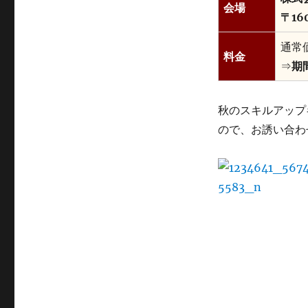
会場
催
〒16
い
た
通常価
し
料金
⇒
期
ま
す
に
秋のスキルアップ
ので、お誘い合わ