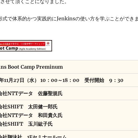
催させて頂くことになりました。
形式で体系的かつ実践的にJenkinsの使い方を学ぶことができ
ins Boot Camp Preminum
3年11月27日（水） 10：00～18：00 受付開始 9
：30
会社NTTデータ 佐藤聖規氏
会社SHIFT 太田健一郎氏
会社NTTデータ 和田貴久氏
会社SHIFT 玉川紘子氏
会社翔泳社 1Fセミナールーム