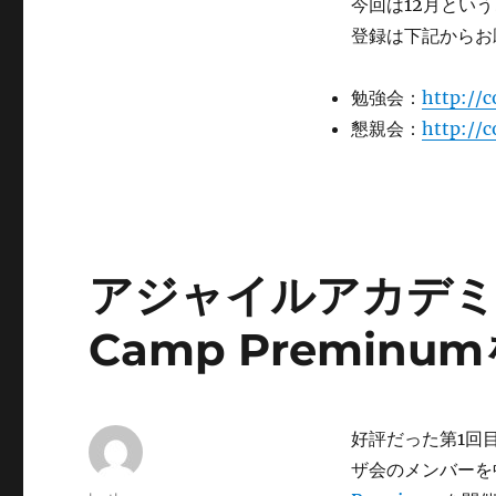
開
今回は12月とい
催
登録は下記からお
し
ま
す
勉強会：
http://
に
懇親会：
http://
アジャイルアカデミーに
Camp Premin
好評だった第1回目のJ
ザ会のメンバーを