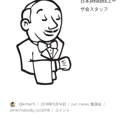
日本Jenkinsユー
ザ会スタッフ
投
投
カ
タ
@kitter11
2018年9月16日
juc
,
news
,
勉強会
稿
稿
テ
グ
9/23(日)
jenkinsstudy
,
juc2018
コメント
者
日:
ゴ
開
リ
催!!
ー
#JUC2018