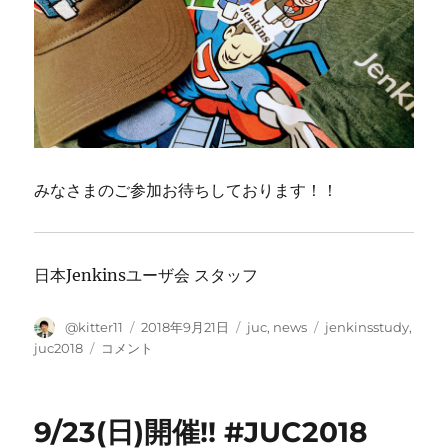
みなさまのご参加お待ちしております！！
日本Jenkinsユーザ会 スタッフ
投
投
カ
タ
@kitter11
2018年9月21日
juc
,
news
jenkinsstudy
,
稿
稿
テ
グ
9/23(日)
juc2018
コメント
者
日:
ゴ
開
リ
催
ー
Jenkins
9/23(日)開催!! #JUC2018
ユ