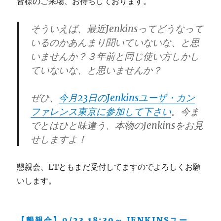
皆様のご来場、お待ちしております。
そういえば、最近Jenkinsってどうなって
いるのかあんまり聞いていないな、と思
いませんか？３年前と同じ使い方しかし
ていないな、と思いませんか？
ぜひ、
今月23日のJenkinsユーザ・カン
ファレンス東京に参加して下さい
。今ま
でとはひと味違う、本物のJenkinsをお見
せしますよ！
懇親会、LTともまだ受付してますのでよろしくお願
いします。
【懇親会】9/23 18:30～ JENKINSユー