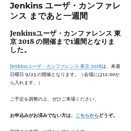
ー
Jenkins ユーザ・カンファレ
ザ・
ンス まであと一週間
カ
ン
フ
Jenkinsユーザ・カンファレンス 東
ァ
レ
京 2018 の開催まで1週間となりま
ン
した。
ス
2018
東
Jenkinsユーザ・カンファレンス 東京 2018
は、来週
京
日曜日 9/23 の開催となります。（会場には12:00か
に
ら入れます。）
ご予定を調整の上、ぜひご来場ください。
お申込みがお済みでない方は、
こちらから
どうぞ。