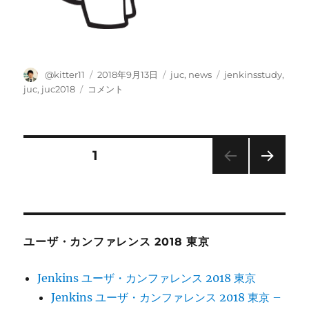
投
投
カ
タ
@kitter11
2018年9月13日
juc
,
news
jenkinsstudy
,
稿
稿
テ
グ
[お
juc
,
juc2018
コメント
者
日:
ゴ
知
リ
ら
ー
せ]
#JUC2018
投
固定ページ
1
懇
親
次の
稿
会
ペー
の
ジ
ナ
受
付
ユーザ・カンファレンス 2018 東京
を
ビ
開
Jenkins ユーザ・カンファレンス 2018 東京
始
ゲ
し
Jenkins ユーザ・カンファレンス 2018 東京 –
ま