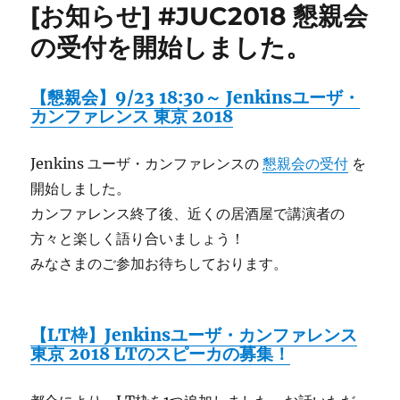
[お知らせ] #JUC2018 懇親会
Jenkins
ユ
の受付を開始しました。
ー
ザ・
カ
【懇親会】9/23 18:30～ Jenkinsユーザ・
ン
カンファレンス 東京 2018
フ
ァ
Jenkins ユーザ・カンファレンスの
懇親会の受付
を
レ
ン
開始しました。
ス
カンファレンス終了後、近くの居酒屋で講演者の
ま
方々と楽しく語り合いましょう！
で
あ
みなさまのご参加お待ちしております。
と
一
週
【LT枠】Jenkinsユーザ・カンファレンス
間
東京 2018 LTのスピーカの募集！
に