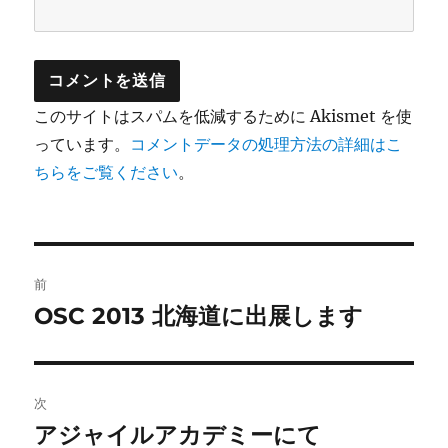
このサイトはスパムを低減するために Akismet を使
っています。
コメントデータの処理方法の詳細はこ
ちらをご覧ください
。
投
前
稿
OSC 2013 北海道に出展します
前
の
ナ
投
ビ
稿:
次
ゲ
アジャイルアカデミーにて
次