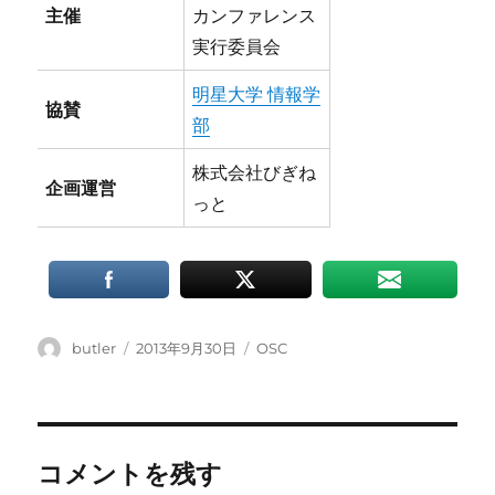
主催
カンファレンス
実行委員会
明星大学 情報学
協賛
部
株式会社びぎね
企画運営
っと
投
投
カ
butler
2013年9月30日
OSC
稿
稿
テ
者
日:
ゴ
リ
ー
コメントを残す