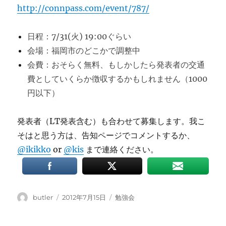
http://connpass.com/event/787/
日程：7/31(火) 19:00ぐらい
会場：福岡市のどこかで調整中
会費：おそらく無料、もしかしたら発表者の交通
費としていくらか徴収するかもしれません（1000
円以下）
発表者（LT発表含む）も合わせて募集します。我こ
そはと思う方は、告知ページでコメントするか、
@ikikko
or
@kis
まで連絡ください。
投
投
カ
butler
2012年7月15日
勉強会
稿
稿
テ
者
日:
ゴ