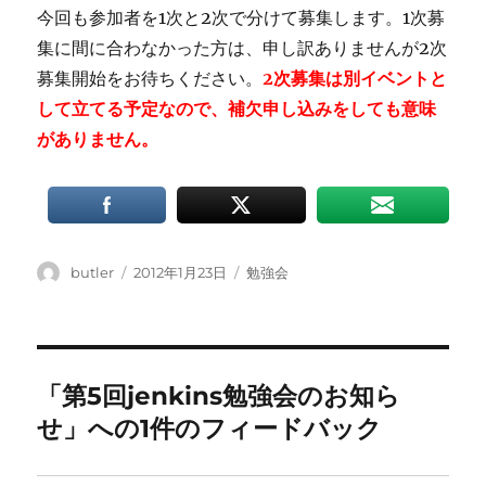
今回も参加者を1次と2次で分けて募集します。1次募
集に間に合わなかった方は、申し訳ありませんが2次
募集開始をお待ちください。
2次募集は別イベントと
して立てる予定なので、補欠申し込みをしても意味
がありません。
投
投
カ
butler
2012年1月23日
勉強会
稿
稿
テ
者
日:
ゴ
リ
ー
「第5回jenkins勉強会のお知ら
せ」への1件のフィードバック