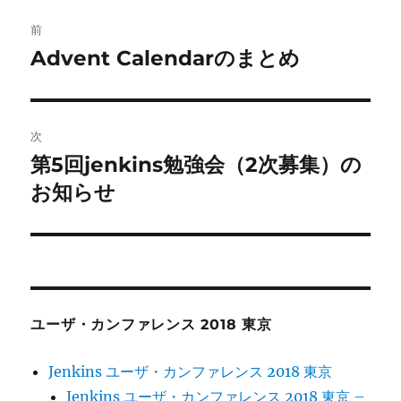
投
前
稿
Advent Calendarのまとめ
前
の
ナ
投
ビ
稿:
次
ゲ
第5回jenkins勉強会（2次募集）の
次
の
お知らせ
ー
投
シ
稿:
ョ
ン
ユーザ・カンファレンス 2018 東京
Jenkins ユーザ・カンファレンス 2018 東京
Jenkins ユーザ・カンファレンス 2018 東京 –