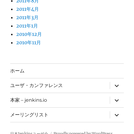
2011年8月
2011年4月
2011年3月
2011年1月
2010年12月
2010年11月
ホーム
サ
ユーザ・カンファレンス
ブ
メ
ニ
サ
本家 – jenkins.io
ュ
ブ
ー
メ
を
ニ
サ
メーリングリスト
展
ュ
ブ
開
ー
メ
を
ニ
展
ュ
日本Jenkinsユーザ会
Proudly powered by WordPress