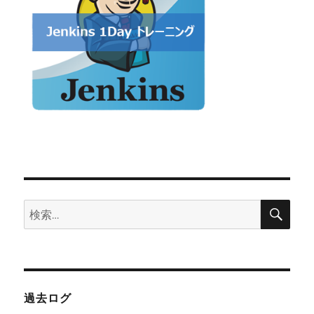
検
検
索
索:
過去ログ