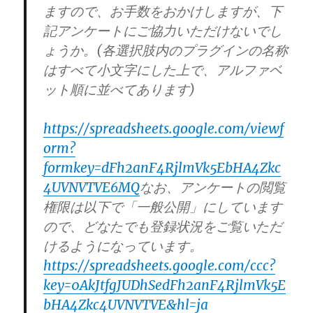
ますので、お手数をおかけしますが、下
記アンケートにご協力いただけないでし
ょうか。(各選択肢内のプラグインの名称
はすべて小文字にした上で、アルファベ
ット順に並べてあります)
https://spreadsheets.google.com/viewf
orm?
formkey=dFh2anF4RjlmVk5EbHA4Zkc
4UVNVTVE6MQ
なお、アンケートの閲覧
権限は以下で「一般公開」にしています
ので、どなたでも登録状況をご覧いただ
けるようになっています。
https://spreadsheets.google.com/ccc?
key=0AkJtfgJUDhSedFh2anF4RjlmVk5E
bHA4Zkc4UVNVTVE&hl=ja