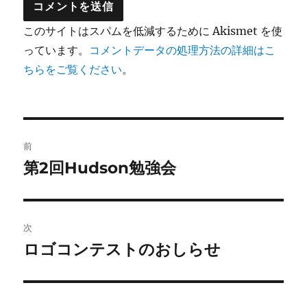
このサイトはスパムを低減するために Akismet を使
っています。
コメントデータの処理方法の詳細はこ
ちらをご覧ください
。
投
前
稿
第2回Hudson勉強会
前
の
ナ
投
ビ
稿:
次
ゲ
ロゴコンテストのおしらせ
次
の
ー
投
シ
稿: