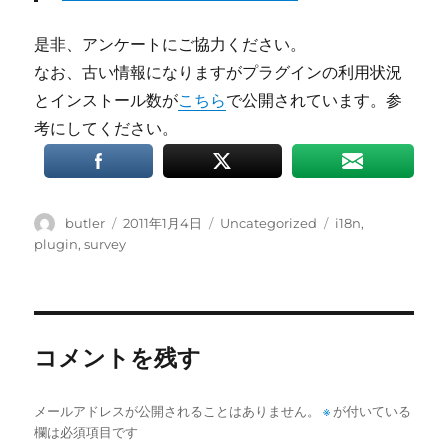
是非、アンケートにご協力ください。
なお、古い情報になりますがプラグインの利用状況
とインストール数が
こちら
で公開されています。参
考にしてください。
投
投
カ
タ
butler
2011年1月4日
Uncategorized
i18n
,
稿
稿
テ
グ
plugin
,
survey
者
日:
ゴ
リ
ー
コメントを残す
メールアドレスが公開されることはありません。
※
が付いている
欄は必須項目です