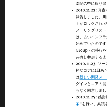
暗闇の中に取り残
2010.11.22
: 真
報告しました。川
トがロックされ 
メーリングリストも
は、古いインフラか
始めていたのです。
Groupへの移行
共有し参加するよ
2010.11.23
: ソ
粋なコアに1日あ
は
新しい開発メー
グインとコアの開
もなく同意しまし
2010.11.27
: 感謝
案
“を行い、異議を