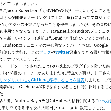
されてしましました 。
夜中にJacob Robertson氏がSVNの認証が上手くいかないことを
口さんが開発者メーリングリストに、移行によってプロジェク
SVNがアクセス不能になったことを報告しましたが、その直後
使用できなくなりました。Java.net上のHudsonプロジェク
ら新しいインフラ(以前は”Kenai”と呼ばれていた)に移行し
Hudsonコミュニティの中心的なメンバーたちは、Google
を前倒しで実行し、この
ブログ
や
Twitter
経由でできる限り情報
うアナウンスしました。
ースコードをロックされたこと(300以上のプラグインを除いた純
たり3〜8個のコミットがありました)に苛立ちが募り、川口さん
リングリストにてGitHubに移行することを提案
しました。プ
発者のは、GitHubへの移行をすすめることに特に反対するこ
た。
祭の後、Andrew Bayer氏はGitHubへの移行に関する”
正式な
申し立てる期限を次の火曜日(2010.11.30)に設定しました。