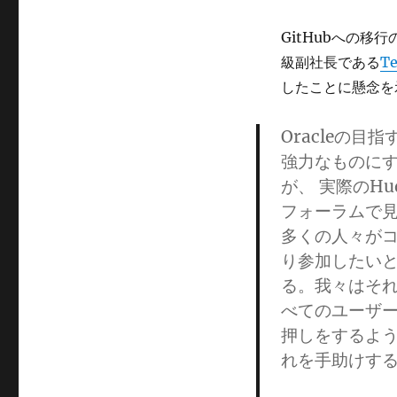
GitHubへの移
級副社長である
Te
したことに懸念を
Oracleの
強力なものに
が、 実際のH
フォーラムで
多くの人々が
り参加したい
る。我々はそ
べてのユーザ
押しをするよ
れを手助けす