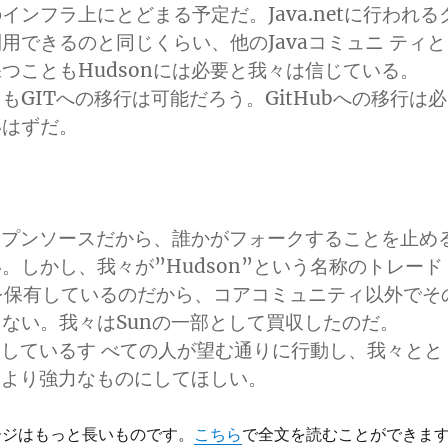
etのインフラ上にとどまる予定だ。Java.netに行われる
用できるのと同じくらい、他のJavaコミュニ ティと
つこともHudsonには必要と我々は信じている。
にいてもGITへの移行は可能だろう。GitHubへの移行は必
いはずだ。
オープンソースだから、誰かがフォークすることを止め
。しかし、我々が”Hudson”という名称のトレード
)を保有しているのだから、コアコミュニティ以外でそ
ない。我々はSunの一部として買収したのだ。
活動しているす べての人が望む通りに行動し、我々とと
nをより強力なものにしてほしい。
セージはもっと長いものです。
こちら
で全文を読むことができます