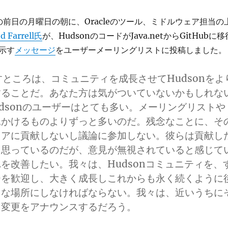
行の前日の月曜日の朝に、Oracleのツール、ミドルウェア担当の
d Farrell氏
が、HudsonのコードがJava.netからGitHubに移
示す
メッセージ
をユーザーメーリングリストに投稿しました。
目指すところは、コミュニティを成長させてHudsonをよ
することだ。あなた方は気がついていないかもしれな
udsonのユーザーはとても多い。メーリングリストや
見かけるものよりずっと多いのだ。残念なことに、そ
コアに貢献しないし議論に参加しない。彼らは貢献し
と思っているのだが、意見が無視されていると感じて
れを改善したい。
我々は、Hudsonコミュニティを、
ーを歓迎し、大きく成長しこれからも永く続くように
うな場所にしなければならない。我々は、近いうちに
る変更をアナウンスするだろう。