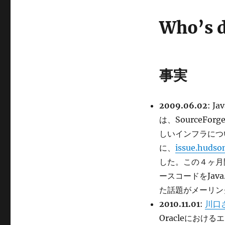
Who’s d
事実
2009.06.02
: 
は、SourceForg
しいインフラにつ
に、
issue.hudso
した。この４ヶ月間
ースコードをJav
た話題がメーリン
2010.11.01
:
川口
Oracleにおけ