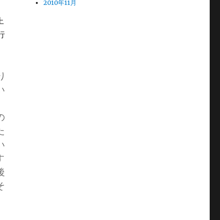
2010年11月
上
行
り
い
の
た
い
す
後
そ