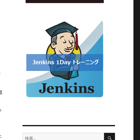
新
ま
ソ
っ
検
ェ
検
索