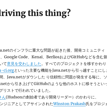
riving this thing?
Java.netのインフラに重大な問題が起きた後、開発コミュニティ
e、Google Code、Kenai、BerliosおよびGitHubなどを含む
いて
意見を交わしました
。すべてのプロジェクトを移すかわり
n-ci.org
といった主要な機能をJava.netから引っ越すことにし
、Java.netがダウンした り信頼性に問題が発生する毎に、
a.netから引き上げてGitHubのような他のホストに移そうとい
グリストで行われていました。
さん
(Hudsonの創始者であり開発リーダー）のかわりに、
るエンジニアとしてアサインされた
Winston Prakash
氏をプロジ