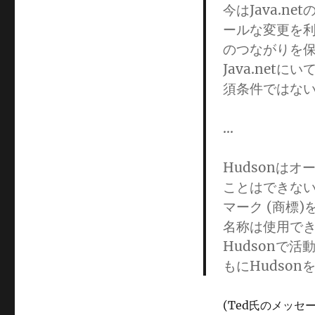
今はJava.n
ールな変更を利
のつながりを保
Java.net
須条件ではな
…
Hudsonは
ことはできない
マーク (商標
名称は使用でき
Hudsonで
もにHudso
(Ted氏のメッ