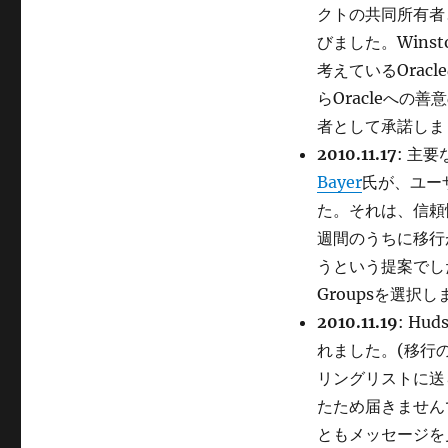
クトの共同所有者
びました。Wins
考えているOra
らOracleへの
者として承諾しま
2010.11.17
: 主
Bayer
氏が、ユー
た。それは、信頼
週間のうちに移行が
うという提案でし
Groupsを選択
2010.11.19
: Hu
れました。(移行
リングリストに送
たため届きませんで
ともメッセージを