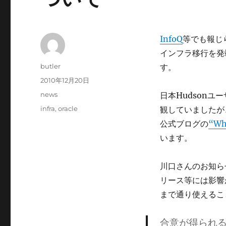
InfoQ
等でも報じ
インフラ移行を発
投
butler
す。
稿
投
2010年12月20日
者
稿
カ
news
日本Hudson
日:
テ
タ
infra
,
oracle
観していましたが
ゴ
グ
公式ブログの
“Who
リ
ー
います。
川口さんのお知ら
リース等には影響
まで通り使えるこ
合意が得られ