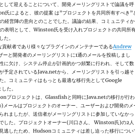
として迎えることについて、開発メーリングリストで論議を呼
ton氏によると、彼の提案 は”プロジェクトを共同所有すべき”
cleの経営陣の意向とのことでした。議論の結果、コミュニティか
善意の表明として、Winston氏を受け入れプロジェクトの共同所
した。
要な貢献者であり様々なプラグインのメンテナーである
Andrew
ザーと開発者のメーリングリストに1通のメールを投稿しまし
性に欠け、システム停止が計画的かつ頻繁に行われ、そして数
予定されているJava.netから、メーリングリストを引っ越そ
た。コミュニティはもっとも最適な移行先としてGoogle
しました。
dsonプロジェクトは、Glassfishと同時にJava.netの移行が行わ
の)メールはプロジェクトのオーナー、ユーザーおよび開発のメ
られましたが、送信者がメーリングリストに参加していなかっ
した。プロジェクトオーナー(川口さん、 Winston氏)の2人
見逃したため、Hudsonコミュニティは差し迫った移行につい