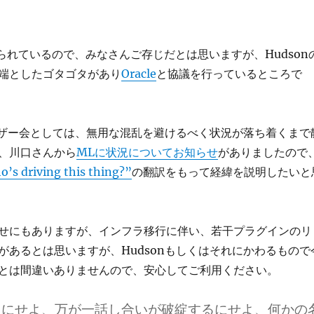
られているので、みなさんご存じだとは思いますが、Hudson
端としたゴタゴタがあり
Oracle
と協議を行っているところで
ユーザー会としては、無用な混乱を避けるべく状況が落ち着くまで
、川口さんから
MLに状況についてお知らせ
がありましたので
’s driving this thing?”
の翻訳をもって経緯を説明したいと
せにもありますが、インフラ移行に伴い、若干プラグインのリ
があるとは思いますが、Hudsonもしくはそれにかわるもので
とは間違いありませんので、安心してご利用ください。
るにせよ、万が一話し合いが破綻するにせよ、何かの